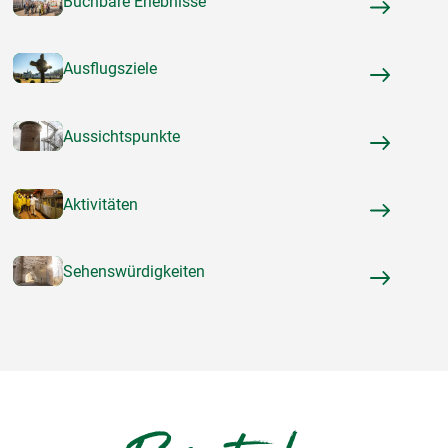
Buchbare Erlebnisse
Ausflugsziele
Aussichtspunkte
Aktivitäten
Sehenswürdigkeiten