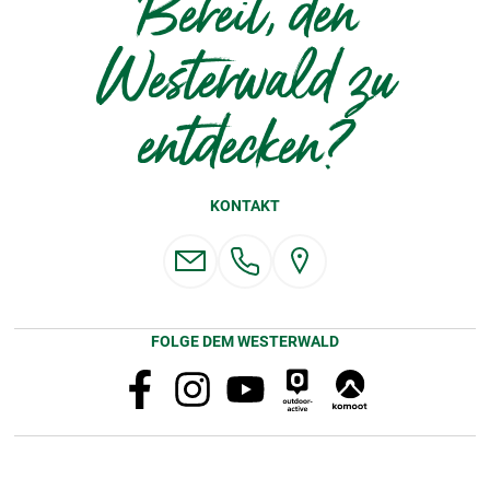
Bereit, den
Westerwald zu
entdecken?
KONTAKT
FOLGE DEM WESTERWALD