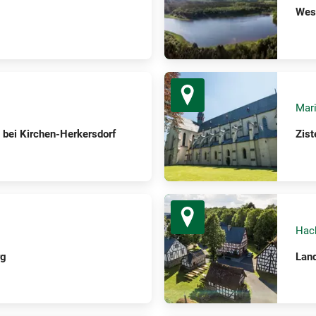
West
Mari
 bei Kirchen-Herkersdorf
Zist
Hac
rg
Lan