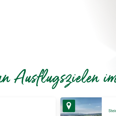
n Ausflugszielen i
Stei