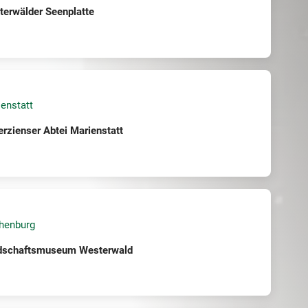
erwälder Seenplatte
enstatt
erzienser Abtei Marienstatt
henburg
dschaftsmuseum Westerwald