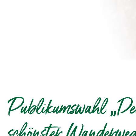
Publikumswahl „Deu
schönster Wanderweg