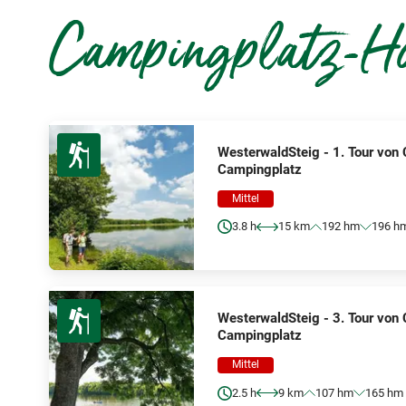
Campingplatz-Ho
WesterwaldSteig - 1. Tour von
Campingplatz
Mittel
3.8 h
15 km
192 hm
196 h
WesterwaldSteig - 3. Tour von
Campingplatz
Mittel
2.5 h
9 km
107 hm
165 hm