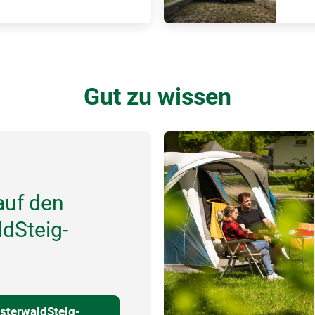
Gut zu wissen
auf den
dSteig-
sterwaldSteig-