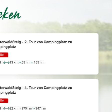
cken
erwaldSteig - 2. Tour von Campingplatz zu
pingplatz
ttel
3 h
13 km
65 hm
155 hm
erwaldSteig - 4. Tour von Campingplatz zu
pingplatz
ttel
8 h
22 km
375 hm
347 hm