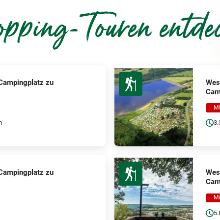
pping-Touren entde
 Campingplatz zu
West
Cam
Mi
m
3.
 Campingplatz zu
West
Cam
Mi
5.