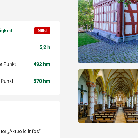
igkeit
Mittel
5,2 h
r Punkt
492 hm
r Punkt
370 hm
er „Aktuelle Infos“