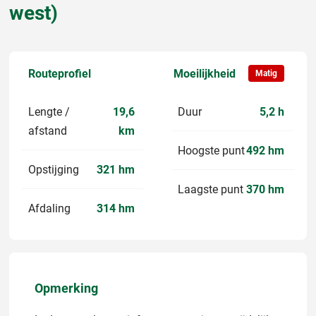
west)
Routeprofiel
Moeilijkheid
Matig
Lengte /
19,6
Duur
5,2 h
afstand
km
Hoogste punt
492 hm
Opstijging
321 hm
Laagste punt
370 hm
Afdaling
314 hm
Opmerking