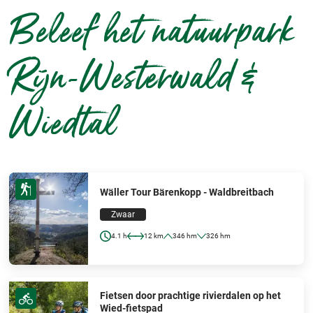
Beleef het natuurpark
Rijn-Westerwald &
Wiedtal
Wäller Tour Bärenkopp - Waldbreitbach
Zwaar
4.1 h
12 km
346 hm
326 hm
Fietsen door prachtige rivierdalen op het
Wied-fietspad