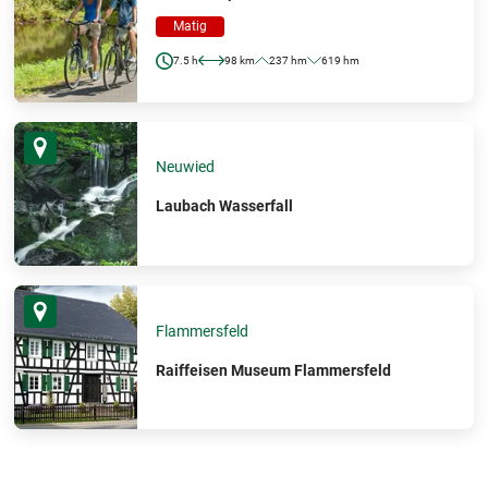
Matig
7.5 h
98 km
237 hm
619 hm
Neuwied
Laubach Wasserfall
Flammersfeld
Raiffeisen Museum Flammersfeld