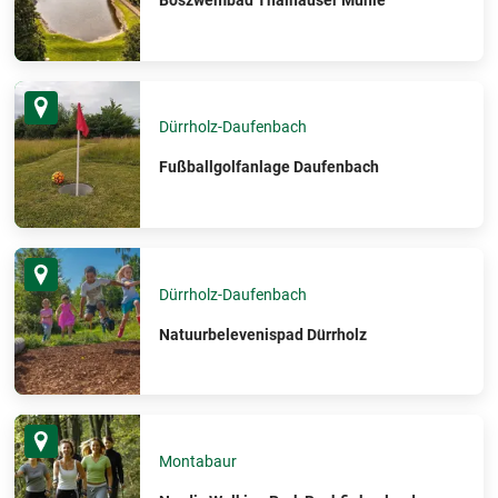
Boszwembad Thalhauser Mühle
Dürrholz-Daufenbach
Fußballgolfanlage Daufenbach
Dürrholz-Daufenbach
Natuurbelevenispad Dürrholz
Montabaur