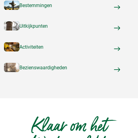
Bestemmingen
Uitkijkpunten
Activiteiten
Bezienswaardigheden
Klaar om het