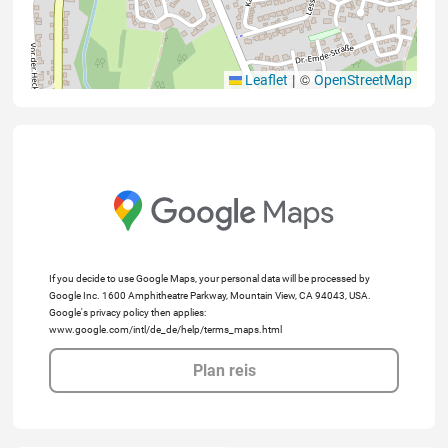
|
©
Leaflet
OpenStreetMap
If you decide to use Google Maps, your personal data will be processed by
Google Inc. 1600 Amphitheatre Parkway, Mountain View, CA 94043, USA.
Google's privacy policy then applies:
www.google.com/intl/de_de/help/terms_maps.html
Plan reis