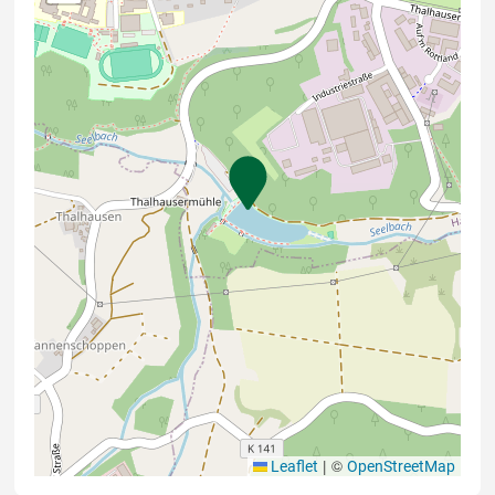
|
©
Leaflet
OpenStreetMap