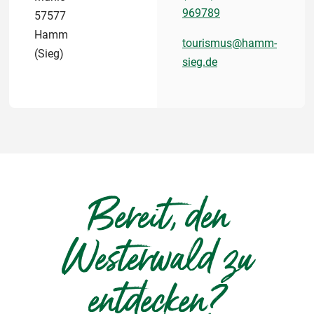
969789
57577
Hamm
tourismus@hamm-
(Sieg)
sieg.de
Bereit, den
Westerwald zu
entdecken?