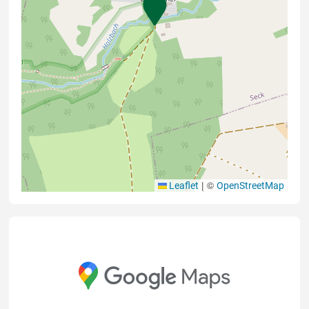
|
©
Leaflet
OpenStreetMap