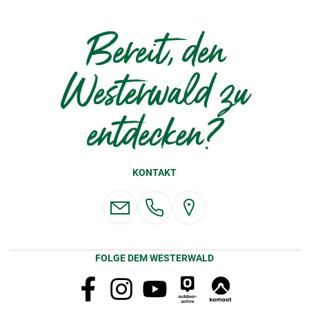
Bereit, den
Westerwald zu
entdecken?
KONTAKT
FOLGE DEM WESTERWALD