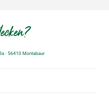
decken?
48a · 56410 Montabaur