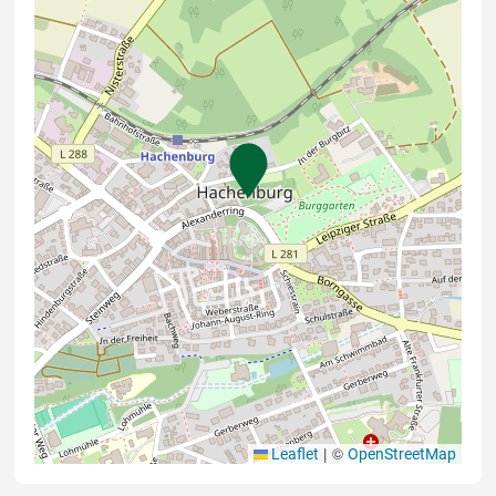
|
©
Leaflet
OpenStreetMap