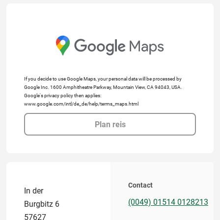
If you decide to use Google Maps, your personal data will be processed by
Google Inc. 1600 Amphitheatre Parkway, Mountain View, CA 94043, USA.
Google's privacy policy then applies:
www.google.com/intl/de_de/help/terms_maps.html
Plan reis
Contact
In der
(0049) 01514 0128213
Burgbitz 6
57627