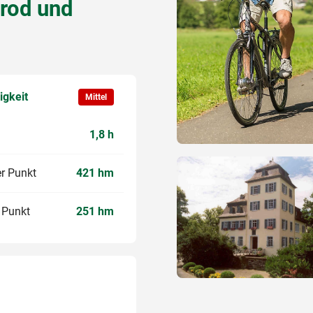
rod und
igkeit
Mittel
1,8 h
r Punkt
421 hm
r Punkt
251 hm