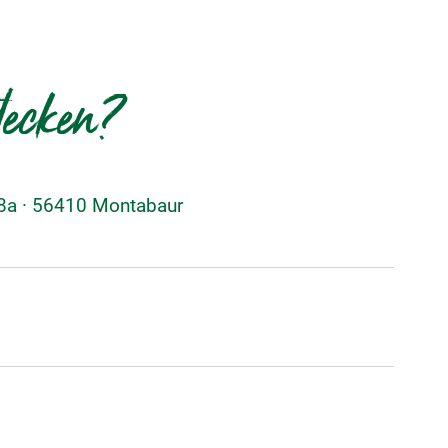
decken?
48a · 56410 Montabaur