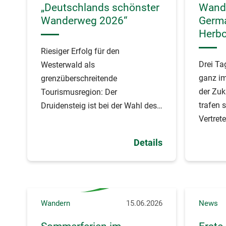
„Deutschlands schönster
Wande
Wanderweg 2026“
Germa
Herb
Riesiger Erfolg für den
Drei Ta
Westerwald als
ganz i
grenzüberschreitende
der Zuk
Tourismusregion: Der
trafen 
Druidensteig ist bei der Wahl des
Vertrete
Wandermagazins zu
Germany
„Deutschlands schönster
Details
Zukunf
Wanderweg 2026“ auf den 1.
Platz gewählt worden.
Wandern
15.06.2026
News