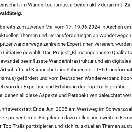
inschaft im Wandertourismus, arbeiten aktiv daran mit.
Zu 
waldSteig.
n bereits zum zweiten Mal vom 17.-19.06.2024 in Aachen am E
 aktuellen Themen und Herausforderungen an Wanderwegen 
pitzenwanderwege zahlreiche ExpertInnen vereinen, wurden d
 Initiative gewählt: Das Projekt „Klimaangepasste Qualität
wandel beeinflusste Wanderinfrastruktur und ein digitales 
irtschaft und Klimaschutz im Rahmen der LIFT-Transformat
ismus) gefördert und vom Deutschen Wanderverband koordin
ch von der Expertise und Erfahrung der Top Trails profitiert
bei denen all diese Aspekte und Perspektiven beleuchtet we
unftswerkstatt Ende Juni 2025 am Westweg im Schwarzwal
ze präsentieren. Eingeladen dazu sollen auch weitere Fer
 Top Trails partizipieren und sich zu aktuellen Themen au