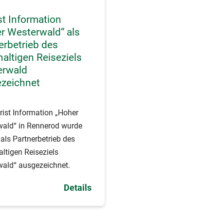
st Information
r Westerwald“ als
erbetrieb des
altigen Reiseziels
erwald
zeichnet
rist Information „Hoher
wald“ in Rennerod wurde
l als Partnerbetrieb des
ltigen Reiseziels
ald“ ausgezeichnet.
Details