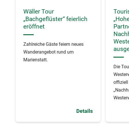
Wäller Tour
Touri
„Bachgeflüster“ feierlich
„Hohe
eröffnet
Partn
Nachh
West
Zahlreiche Gäste feiern neues
ausge
Wanderangebot rund um
Marienstatt.
Die Tou
Wester
offiziel
„Nachha
Westerw
Details