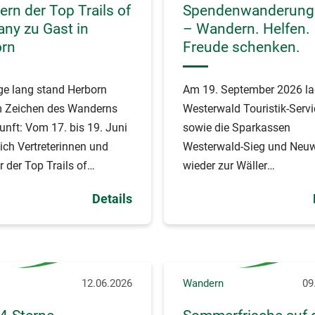
rn der Top Trails of
Spendenwanderung
ny zu Gast in
– Wandern. Helfen.
orn
Freude schenken.
ge lang stand Herborn
Am 19. September 2026 la
m Zeichen des Wanderns
Westerwald Touristik-Servi
unft: Vom 17. bis 19. Juni
sowie die Sparkassen
sich Vertreterinnen und
Westerwald-Sieg und Neu
r der Top Trails of
wieder zur Wäller
 zur IV.
Spendenwanderung ein.
Details
tswerkstatt Wandern.
12.06.2026
Wandern
09