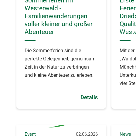
Sommerferien im
Erste
Westerwald -
Ferie
Familienwanderungen
Driedo
voller kleiner und großer
Quali
Abenteuer
West
Die Sommerferien sind die
Mit de
perfekte Gelegenheit, gemeinsam
„Waldbl
Zeit in der Natur zu verbringen
Münchha
und kleine Abenteuer zu erleben.
Unterku
vier St
Touris
Details
ausgez
Event
02.06.2026
News