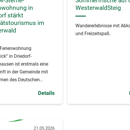
 4-Sterne-
Sommerfrische auf
nwohnung in
WesterwaldSteig
rf stärkt
tätstourismus im
Wandererlebnisse mit Abk
erwald
und Freizeitspaß.
r Ferienwohnung
ick“ in Driedorf-
usen ist erstmals eine
nft in der Gemeinde mit
ernen des Deutschen
musverbandes (DTV)
Details
eichnet worden.
21.05.2026