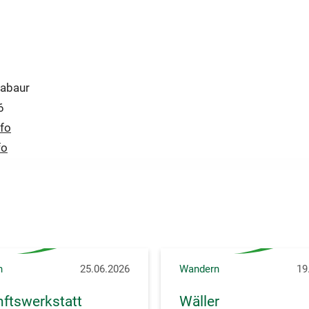
tabaur
6
fo
fo
n
25.06.2026
Wandern
19
ftswerkstatt
Wäller