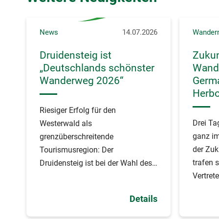
News
14.07.2026
Wander
Druidensteig ist
Zukun
„Deutschlands schönster
Wande
Wanderweg 2026“
Germa
Herb
Riesiger Erfolg für den
Drei Ta
Westerwald als
ganz i
grenzüberschreitende
der Zuk
Tourismusregion: Der
trafen 
Druidensteig ist bei der Wahl des
Vertrete
Wandermagazins zu
Germany
„Deutschlands schönster
Details
Zukunf
Wanderweg 2026“ auf den 1.
Platz gewählt worden.