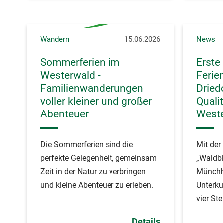
Wandern
15.06.2026
News
Sommerferien im
Erste
Westerwald -
Ferie
Familienwanderungen
Driedo
voller kleiner und großer
Quali
Abenteuer
West
Die Sommerferien sind die
Mit de
perfekte Gelegenheit, gemeinsam
„Waldbl
Zeit in der Natur zu verbringen
Münchha
und kleine Abenteuer zu erleben.
Unterku
vier St
Touris
Details