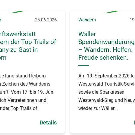
n
25.06.2026
Wandern
19
ftswerkstatt
Wäller
rn der Top Trails of
Spendenwanderung
ny zu Gast in
– Wandern. Helfen.
orn
Freude schenken.
ge lang stand Herborn
Am 19. September 2026 la
m Zeichen des Wanderns
Westerwald Touristik-Servi
unft: Vom 17. bis 19. Juni
sowie die Sparkassen
sich Vertreterinnen und
Westerwald-Sieg und Neu
r der Top Trails of
wieder zur Wäller
 zur IV.
Spendenwanderung ein.
Details
tswerkstatt Wandern.