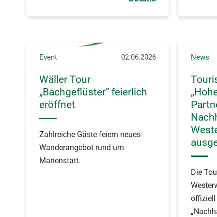
ausgez
Event
02.06.2026
News
Wäller Tour
Touri
„Bachgeflüster“ feierlich
„Hohe
eröffnet
Partn
Nachh
West
Zahlreiche Gäste feiern neues
ausge
Wanderangebot rund um
Marienstatt.
Die Tou
Wester
offiziel
„Nachha