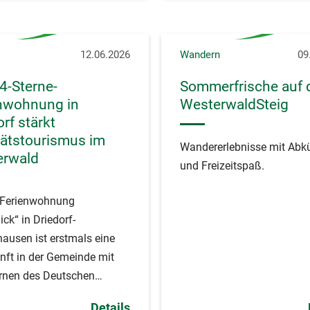
12.06.2026
Wandern
09
 4-Sterne-
Sommerfrische auf
nwohnung in
WesterwaldSteig
rf stärkt
tätstourismus im
Wandererlebnisse mit Abk
erwald
und Freizeitspaß.
r Ferienwohnung
ick“ in Driedorf-
usen ist erstmals eine
nft in der Gemeinde mit
ernen des Deutschen
musverbandes (DTV)
Details