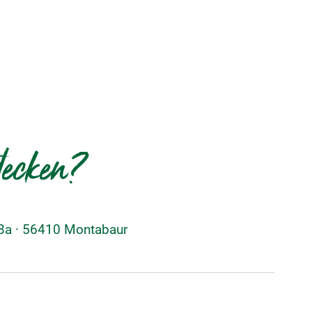
decken?
48a · 56410 Montabaur