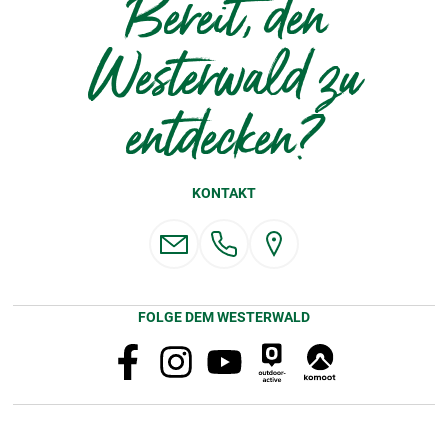
Bereit, den
Westerwald zu
entdecken?
KONTAKT
FOLGE DEM WESTERWALD