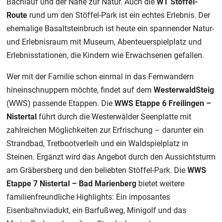
Bachlauf und der Nähe zur Natur. Auch die
WT
Stöffel-
Route
rund um den Stöffel-Park ist ein echtes Erlebnis. Der
ehemalige Basaltsteinbruch ist heute ein spannender Natur-
und Erlebnisraum mit Museum, Abenteuerspielplatz und
Erlebnisstationen, die Kindern wie Erwachsenen gefallen.
Wer mit der Familie schon einmal in das Fernwandern
hineinschnuppern möchte, findet auf dem
WesterwaldSteig
(WWS) passende Etappen. Die
WWS
Etappe 6 Freilingen –
Nistertal
führt durch die Westerwälder Seenplatte mit
zahlreichen Möglichkeiten zur Erfrischung – darunter ein
Strandbad, Tretbootverleih und ein Waldspielplatz in
Steinen. Ergänzt wird das Angebot durch den Aussichtsturm
am Gräbersberg und den beliebten Stöffel-Park. Die
WWS
Etappe 7
Nistertal – Bad Marienberg
bietet weitere
familienfreundliche Highlights: Ein imposantes
Eisenbahnviadukt, ein Barfußweg, Minigolf und das