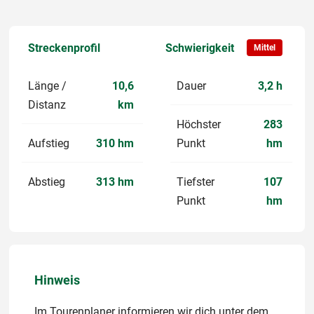
Streckenprofil
Schwierigkeit
Mittel
Länge /
10,6
Dauer
3,2 h
Distanz
km
Höchster
283
Aufstieg
310 hm
Punkt
hm
Abstieg
313 hm
Tiefster
107
Punkt
hm
Hinweis
Im Tourenplaner informieren wir dich unter dem