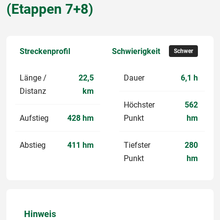
(Etappen 7+8)
Streckenprofil
Schwierigkeit
Schwer
Länge /
22,5
Dauer
6,1 h
Distanz
km
Höchster
562
Aufstieg
428 hm
Punkt
hm
Abstieg
411 hm
Tiefster
280
Punkt
hm
Hinweis