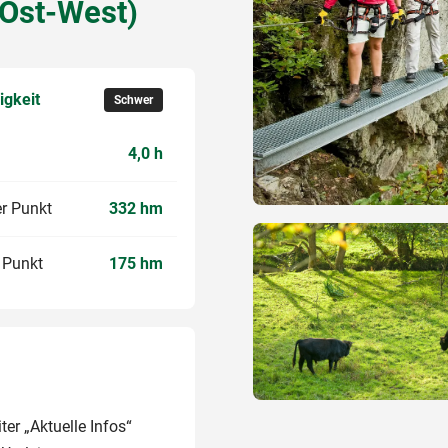
(Ost-West)
igkeit
Schwer
4,0 h
r Punkt
332 hm
r Punkt
175 hm
er „Aktuelle Infos“