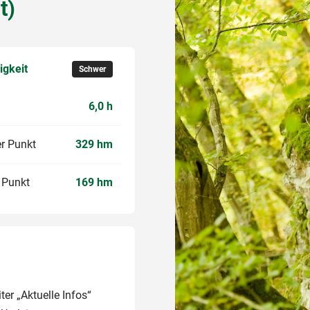
t)
igkeit
Schwer
6,0 h
r Punkt
329 hm
r Punkt
169 hm
er „Aktuelle Infos“