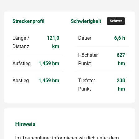
Streckenprofil
Schwierigkeit
Schwer
Länge /
121,0
Dauer
6,6 h
Distanz
km
Höchster
627
Aufstieg
1,459 hm
Punkt
hm
Abstieg
1,459 hm
Tiefster
238
Punkt
hm
Hinweis
Im Tourenplaner informieren wir dich unter dem