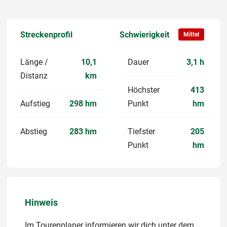
Streckenprofil
Schwierigkeit
Mittel
Länge /
10,1
Dauer
3,1 h
Distanz
km
Höchster
413
Aufstieg
298 hm
Punkt
hm
Abstieg
283 hm
Tiefster
205
Punkt
hm
Hinweis
Im Tourenplaner informieren wir dich unter dem