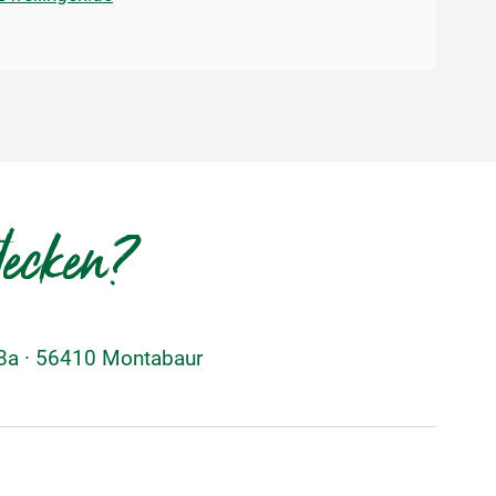
decken?
48a · 56410 Montabaur