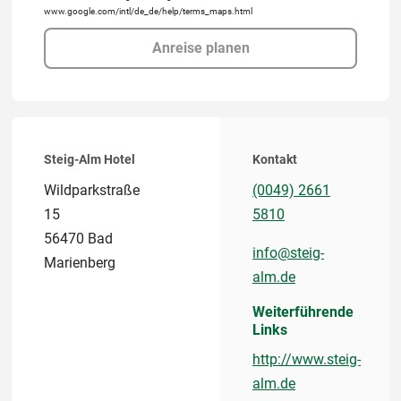
www.google.com/intl/de_de/help/terms_maps.html
Anreise planen
Steig-Alm Hotel
Kontakt
Wildparkstraße
(0049) 2661
15
5810
56470 Bad
info@steig-
Marienberg
alm.de
Weiterführende
Links
http://www.steig-
alm.de