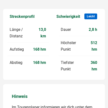
Streckenprofil
Schwierigkeit
Leicht
Länge /
13,0
Dauer
2,8 h
Distanz
km
Höchster
512
Aufstieg
168 hm
Punkt
hm
Abstieg
168 hm
Tiefster
360
Punkt
hm
Hinweis
Im Tourenplaner informieren wir dich unter dem