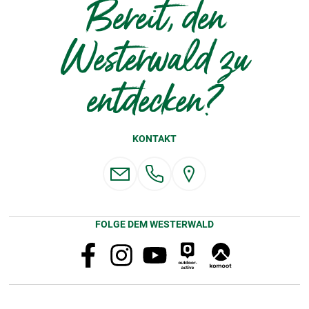
Bereit, den
Westerwald zu
entdecken?
KONTAKT
FOLGE DEM WESTERWALD