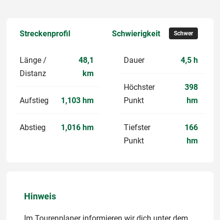
Streckenprofil
Schwierigkeit
Schwer
Länge /
48,1
Dauer
4,5 h
Distanz
km
Höchster
398
Aufstieg
1,103 hm
Punkt
hm
Abstieg
1,016 hm
Tiefster
166
Punkt
hm
Hinweis
Im Tourenplaner informieren wir dich unter dem