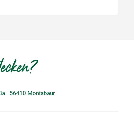
decken?
48a · 56410 Montabaur