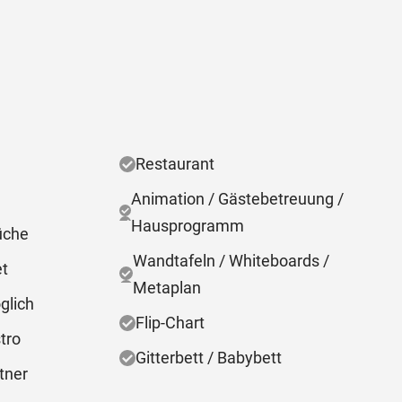
Restaurant
Animation / Gästebetreuung /
Hausprogramm
üche
Wandtafeln / Whiteboards /
et
Metaplan
glich
Flip-Chart
tro
Gitterbett / Babybett
tner