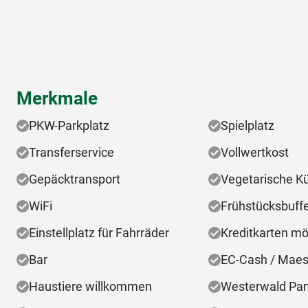
Merkmale
PKW-Parkplatz
Spielplatz
Transferservice
Vollwertkost
Gepäcktransport
Vegetarische K
WiFi
Frühstücksbuff
Einstellplatz für Fahrräder
Kreditkarten mö
Bar
EC-Cash / Maes
Haustiere willkommen
Westerwald Par