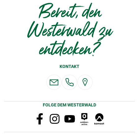
Bereit, den
Westerwald zu
entdecken?
KONTAKT
FOLGE DEM WESTERWALD