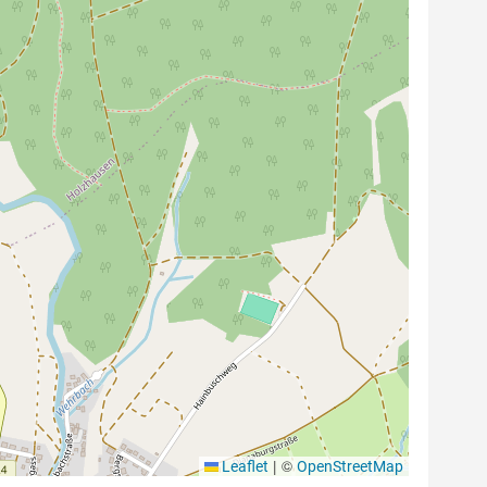
|
©
Leaflet
OpenStreetMap