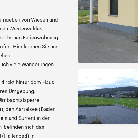
g umgeben von Wiesen und
önen Westerwaldes.
r modernen Ferienwohnung
ofes. Hier können Sie uns
ehen.
auch viele Wanderungen
 direkt hinter dem Haus.
heren Umgebung.
 Ulmbachtalsperre
), den Aartalsee (Baden
ln und Surfen) in der
, befinden sich das
 (Hallenbad) in