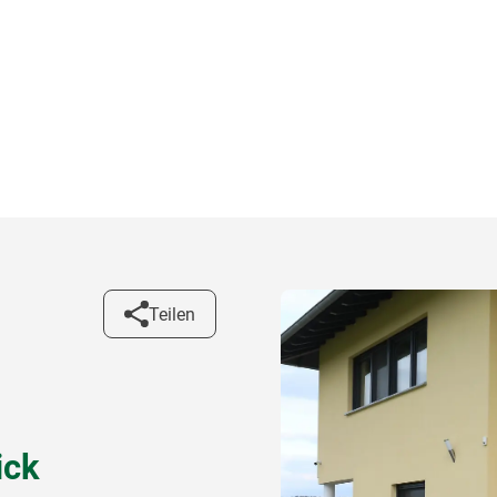
Teilen
ick