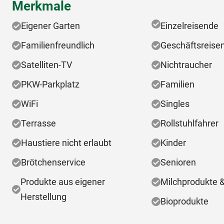
Merkmale
Eigener Garten
Einzelreisende
Familienfreundlich
Geschäftsreise
Satelliten-TV
Nichtraucher
PKW-Parkplatz
Familien
WiFi
Singles
Terrasse
Rollstuhlfahrer
Haustiere nicht erlaubt
Kinder
Brötchenservice
Senioren
Produkte aus eigener
Milchprodukte 
Herstellung
Bioprodukte