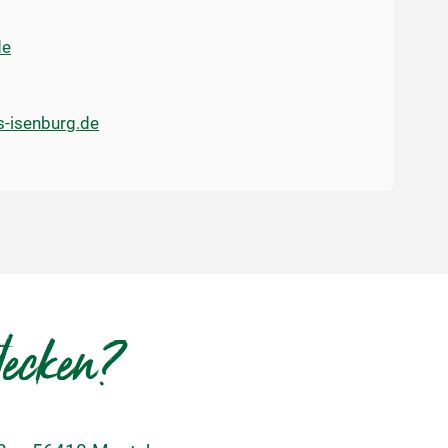
de
s-isenburg.de
decken?