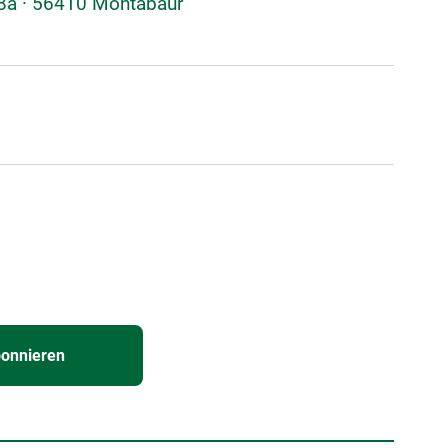
48a · 56410 Montabaur
bonnieren