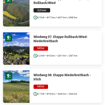
Roßbach/Wied
Schwer
5.5 h
17 km
467 hm
498 hm
Wiedweg 07. Etappe Roßbach/Wied-
Niederbreitbach
Mittel
3.2 h
10 km
261 hm
287 hm
Wiedweg 08. Etappe Niederbreitbach -
Irlich
Mittel
5.7 h
19 km
326 hm
364 hm