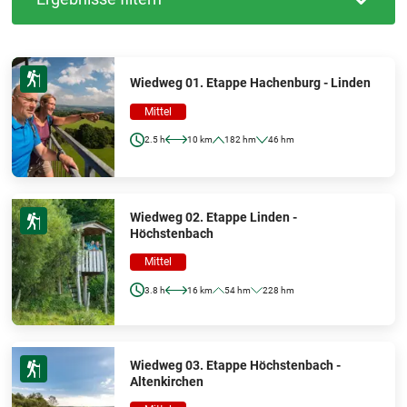
Wiedweg 01. Etappe Hachenburg - Linden
Mittel
2.5 h
10 km
182 hm
46 hm
Wiedweg 02. Etappe Linden -
Höchstenbach
Mittel
3.8 h
16 km
54 hm
228 hm
Wiedweg 03. Etappe Höchstenbach -
Altenkirchen