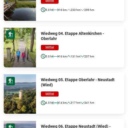
Mittel
5.0 h
16 km
233 hm
299 hm
Wiedweg 04. Etappe Altenkirchen -
Oberlahr
Mittel
5.0 h
16 km
131 hm
207 hm
Wiedweg 05. Etappe Oberlahr - Neustadt
(Wied)
Mittel
4.5 h
14 km
317 hm
341 hm
Wiedweg 06. Etappe Neustadt (Wied) -