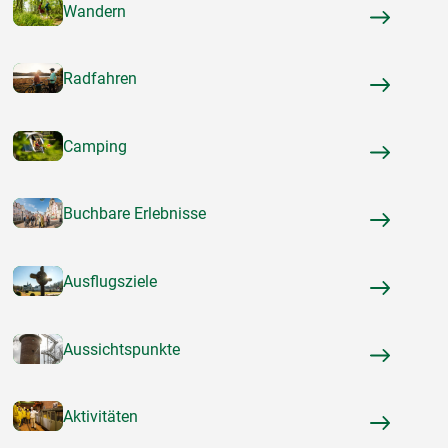
Wandern
Radfahren
Camping
Buchbare Erlebnisse
Ausflugsziele
Aussichtspunkte
Aktivitäten