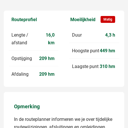
Routeprofiel
Moeilijkheid
Matig
Lengte /
16,0
Duur
4,3 h
afstand
km
Hoogste punt
449 hm
Opstijging
209 hm
Laagste punt
310 hm
Afdaling
209 hm
Opmerking
In de routeplanner informeren we je over tijdelijke
routewijzigingen, afsluitingen en omleidingen