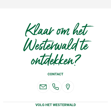
Klaar om het
Westerwald te
ontdekken?
CONTACT
VOLG HET WESTERWALD