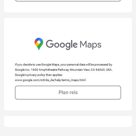
If you decide to use Google Maps, your personal data will be processed by
Google Inc. 1600 Amphitheatre Parkway, Mountain View, CA 94043, USA.
Google's privacy policy then applies:
www.google.com/intl/de_de/help/terms_maps.html
Plan reis