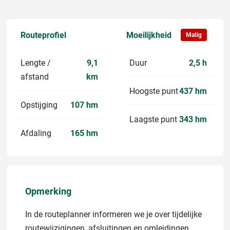
Routeprofiel
Moeilijkheid
Matig
Lengte /
9,1
Duur
2,5 h
afstand
km
Hoogste punt
437 hm
Opstijging
107 hm
Laagste punt
343 hm
Afdaling
165 hm
Opmerking
In de routeplanner informeren we je over tijdelijke
routewijzigingen, afsluitingen en omleidingen