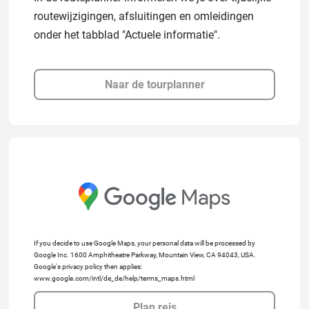
routewijzigingen, afsluitingen en omleidingen
onder het tabblad "Actuele informatie".
Naar de tourplanner
If you decide to use Google Maps, your personal data will be processed by
Google Inc. 1600 Amphitheatre Parkway, Mountain View, CA 94043, USA.
Google's privacy policy then applies:
www.google.com/intl/de_de/help/terms_maps.html
Plan reis