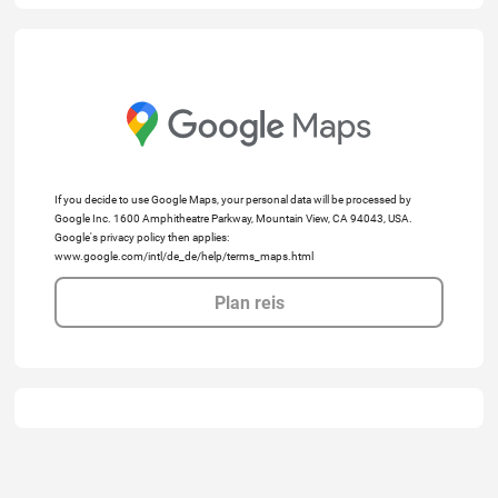
If you decide to use Google Maps, your personal data will be processed by
Google Inc. 1600 Amphitheatre Parkway, Mountain View, CA 94043, USA.
Google's privacy policy then applies:
www.google.com/intl/de_de/help/terms_maps.html
Plan reis