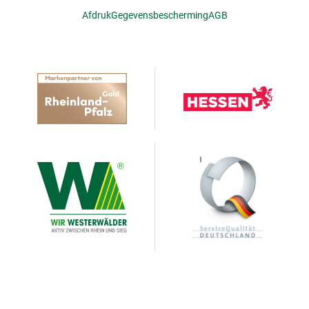
Afdruk
Gegevensbescherming
AGB