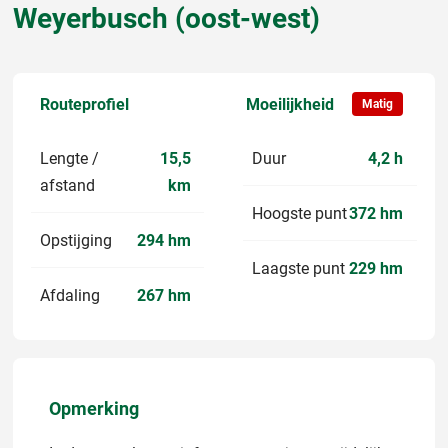
Weyerbusch (oost-west)
Routeprofiel
Moeilijkheid
Matig
Lengte /
15,5
Duur
4,2 h
afstand
km
Hoogste punt
372 hm
Opstijging
294 hm
Laagste punt
229 hm
Afdaling
267 hm
Opmerking