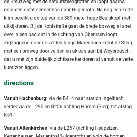
de Kreuzweg met de natuursteengrotten en loopt daarna
door een dicht dennenbos naar Hilgenroth. Na nog een korte
klim bereikt u de top van de 389 meter hoge Beulskopf met
uitkijktoren. Bij de Kohlstraße gaat de brede bosweg al snel
over in een pad dat in de richting van Oberirsen loopt.
Zigzaggend door de velden langs Marenbach komt de Steig
met een omweg door velden en akkers aan bij Weyerbusch,
dat u met zijn duidelijk zichtbare kerktoren al vanuit de verte
kunt zien liggen.
directions
Vanuit Hachenburg
: via de B414 naar station Ingelbach,
verder via de L290 en B256 richting Hamm (Sieg) tot afslag
K51.
Vanuit Altenkirchen
: via de L267 (richting Heupelzen,
Kettenhausen, Marienthal/Hilgenroth) en volg de borden