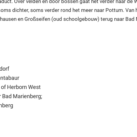
iaduct. Over velden en door bossen gaat het verder naar de
oms dichter, soms verder rond het meer naar Pottum. Van hier
Ritzhausen en Großseifen (oud schoolgebouw) terug naar Bad
dorf
ontabaur
h of Herborn West
r Bad Marienberg;
enberg