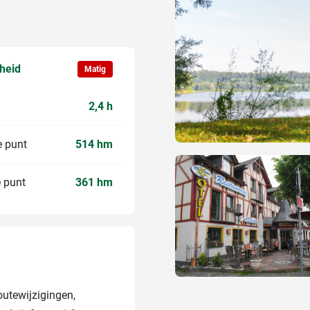
kheid
Matig
2,4 h
 punt
514 hm
 punt
361 hm
routewijzigingen,