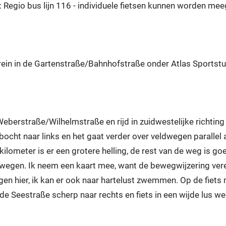
: Regio bus lijn 116 - individuele fietsen kunnen worden m
errein in de Gartenstraße/Bahnhofstraße onder Atlas Sportst
eberstraße/Wilhelmstraße en rijd in zuidwestelijke richting
bocht naar links en het gaat verder over veldwegen parallel 
ilometer is er een grotere helling, de rest van de weg is go
swegen. Ik neem een kaart mee, want de bewegwijzering verei
gen hier, ik kan er ook naar hartelust zwemmen. Op de fiets 
n de Seestraße scherp naar rechts en fiets in een wijde lus