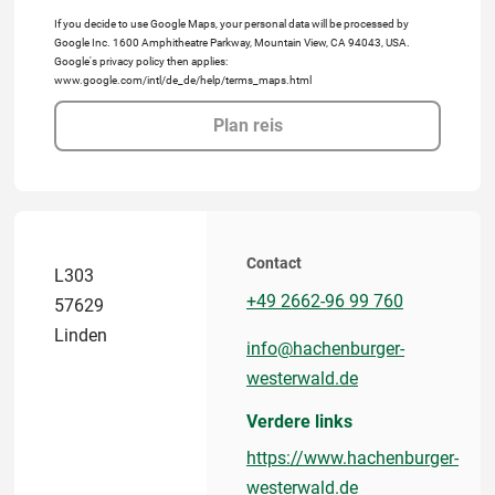
If you decide to use Google Maps, your personal data will be processed by
Google Inc. 1600 Amphitheatre Parkway, Mountain View, CA 94043, USA.
Google's privacy policy then applies:
www.google.com/intl/de_de/help/terms_maps.html
Plan reis
Contact
L303
+49 2662-96 99 760
57629
Linden
info@hachenburger-
westerwald.de
Verdere links
https://www.hachenburger-
westerwald.de