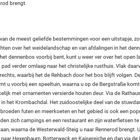
rod brengt.
 van de meest geliefde bestemmingen voor een uitstapje, z
chten over het weidelandschap en van afdalingen in het denne
het dennenbos voorbij bent, kunt u weer ver over het open lan
ad verder omlaag naar het christelijke rusthuis. Vlak daarv
rechts, waarbij het de Rehbach door het bos blijft volgen. D
t u voorbij een speeltuin, waarna u op de Bergstraße komt, 
elijk met ornamenten versierde houten deur. Via de Rathauss
 in het Krombachdal. Het zuidoostelijke deel van de stuwdam 
broeden futen en meerkoeten en het gebied is ook een popul
n zich campings en een restaurant en zijn waterfietsen te hu
aan, waarna de Westerwald-Steig u naar Rennerod brengt. U
n naar Hexenbaum, Botterweck en Kaisereiche en dan via de 