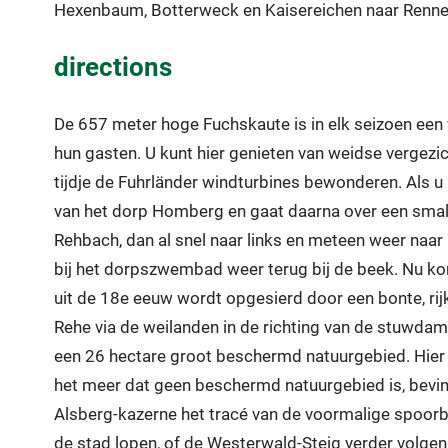
Hexenbaum, Botterweck en Kaisereichen naar Renne
directions
De 657 meter hoge Fuchskaute is in elk seizoen een
hun gasten. U kunt hier genieten van weidse vergezi
tijdje de Fuhrländer windturbines bewonderen. Als u 
van het dorp Homberg en gaat daarna over een smal p
Rehbach, dan al snel naar links en meteen weer naar 
bij het dorpszwembad weer terug bij de beek. Nu kom
uit de 18e eeuw wordt opgesierd door een bonte, rijk
Rehe via de weilanden in de richting van de stuwdam
een 26 hectare groot beschermd natuurgebied. Hier 
het meer dat geen beschermd natuurgebied is, bevinde
Alsberg-kazerne het tracé van de voormalige spoorb
de stad lopen, of de Westerwald-Steig verder volge