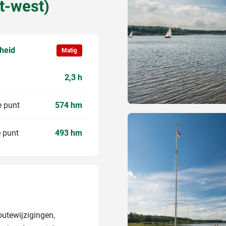
t-west)
kheid
Matig
2,3 h
 punt
574 hm
 punt
493 hm
routewijzigingen,