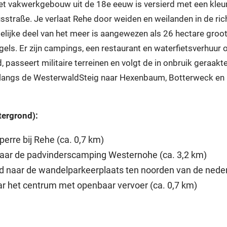
et vakwerkgebouw uit de 18e eeuw is versierd met een kleurri
usstraße. Je verlaat Rehe door weiden en weilanden in de r
lijke deel van het meer is aangewezen als 26 hectare groot
gels. Er zijn campings, een restaurant en waterfietsverhuur 
 passeert militaire terreinen en volgt de in onbruik geraakt
 langs de WesterwaldSteig naar Hexenbaum, Botterweck en K
ergrond):
rre bij Rehe (ca. 0,7 km)
aar de padvinderscamping Westernohe (ca. 3,2 km)
d naar de wandelparkeerplaats ten noorden van de nederz
ar het centrum met openbaar vervoer (ca. 0,7 km)