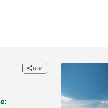
Teilen
e: