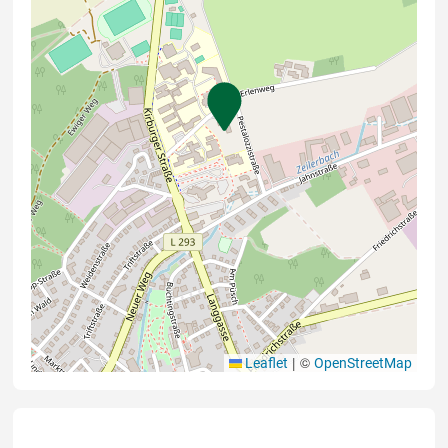
|
©
Leaflet
OpenStreetMap