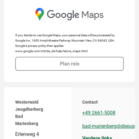
If you decide to use Google Maps, your personal data will be processed by
Google Inc. 1600 Amphitheatre Parkway, Mountain View, CA 94043, USA.
Google's privacy policy then applies:
www.google.com/intl/de_de/help/terms_maps.html
Plan reis
Westerwald
Contact
Jeugdherberg
+49 2661-5008
Bad
Marienberg
bad-marienberg@diejugen
Erlenweg 4
Verdere links