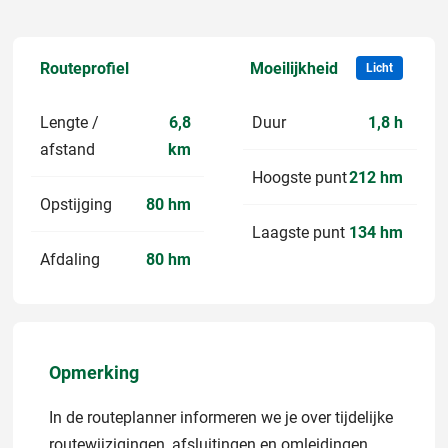
Routeprofiel
Moeilijkheid
Licht
Lengte /
6,8
Duur
1,8 h
afstand
km
Hoogste punt
212 hm
Opstijging
80 hm
Laagste punt
134 hm
Afdaling
80 hm
Opmerking
In de routeplanner informeren we je over tijdelijke
routewijzigingen, afsluitingen en omleidingen