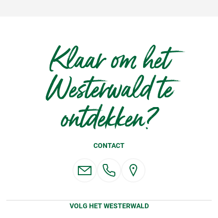
Klaar om het
Westerwald te
ontdekken?
CONTACT
VOLG HET WESTERWALD