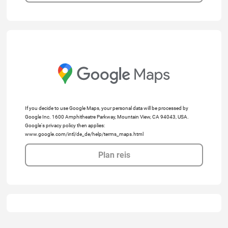
If you decide to use Google Maps, your personal data will be processed by
Google Inc. 1600 Amphitheatre Parkway, Mountain View, CA 94043, USA.
Google's privacy policy then applies:
www.google.com/intl/de_de/help/terms_maps.html
Plan reis