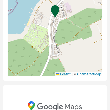
|
©
Leaflet
OpenStreetMap