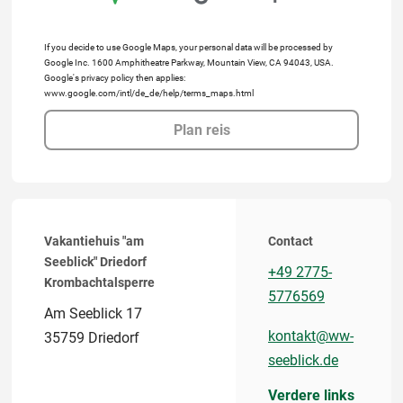
If you decide to use Google Maps, your personal data will be processed by
Google Inc. 1600 Amphitheatre Parkway, Mountain View, CA 94043, USA.
Google's privacy policy then applies:
www.google.com/intl/de_de/help/terms_maps.html
Plan reis
Vakantiehuis "am
Contact
Seeblick" Driedorf
+49 2775-
Krombachtalsperre
5776569
Am Seeblick 17
kontakt@ww-
35759 Driedorf
seeblick.de
Verdere links