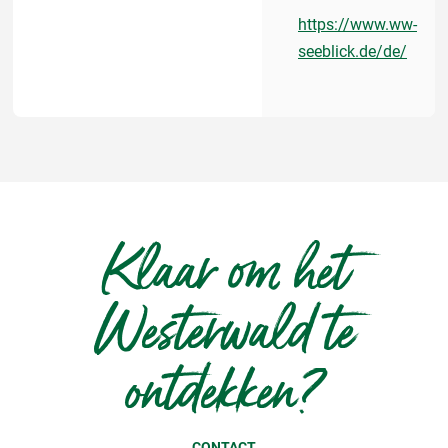
https://www.ww-
seeblick.de/de/
Klaar om het
Westerwald te
ontdekken?
CONTACT