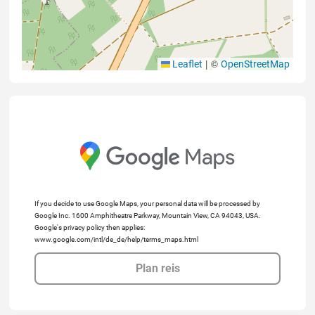
|
©
Leaflet
OpenStreetMap
If you decide to use Google Maps, your personal data will be processed by
Google Inc. 1600 Amphitheatre Parkway, Mountain View, CA 94043, USA.
Google's privacy policy then applies:
www.google.com/intl/de_de/help/terms_maps.html
Plan reis