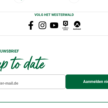
VOLG HET WESTERWALD
EUWSBRIEF
up to date
Aanmelden ni