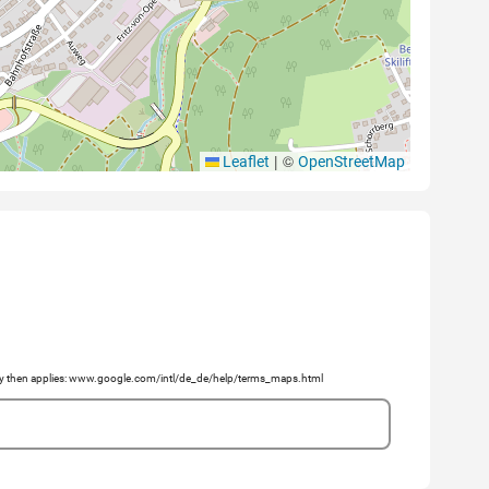
|
©
Leaflet
OpenStreetMap
licy then applies: www.google.com/intl/de_de/help/terms_maps.html