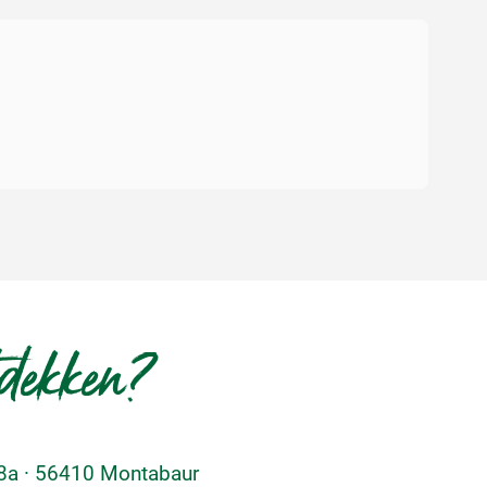
tdekken?
48a · 56410 Montabaur