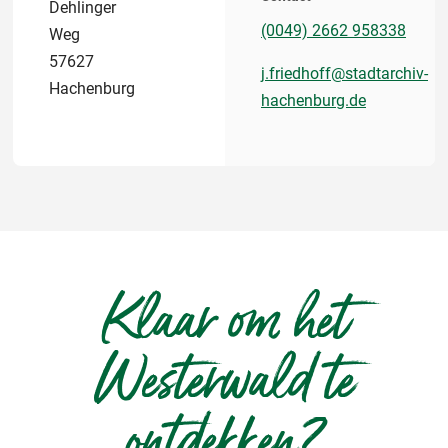
Dehlinger
(0049) 2662 958338
Weg
57627
j.friedhoff@stadtarchiv-
Hachenburg
hachenburg.de
Klaar om het
Westerwald te
ontdekken?