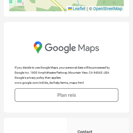
|
©
Leaflet
OpenStreetMap
If you decide to use Google Maps, your personal data will be processed by
Google Inc. 1600 Amphitheatre Parkway, Mountain View, CA 94043, USA.
Google's privacy policy then applies:
www.google.com/intl/de_de/help/terms_maps.html
Plan reis
Contact