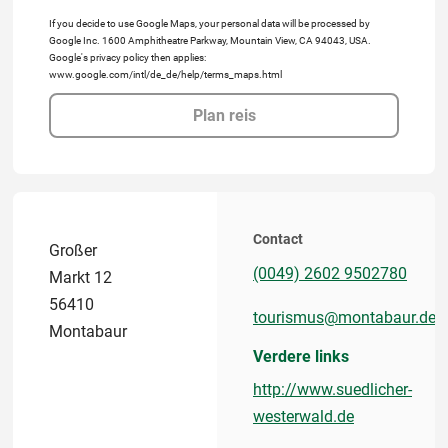
If you decide to use Google Maps, your personal data will be processed by
Google Inc. 1600 Amphitheatre Parkway, Mountain View, CA 94043, USA.
Google's privacy policy then applies:
www.google.com/intl/de_de/help/terms_maps.html
Plan reis
Contact
Großer
(0049) 2602 9502780
Markt 12
56410
tourismus@montabaur.de
Montabaur
Verdere links
http://www.suedlicher-
westerwald.de