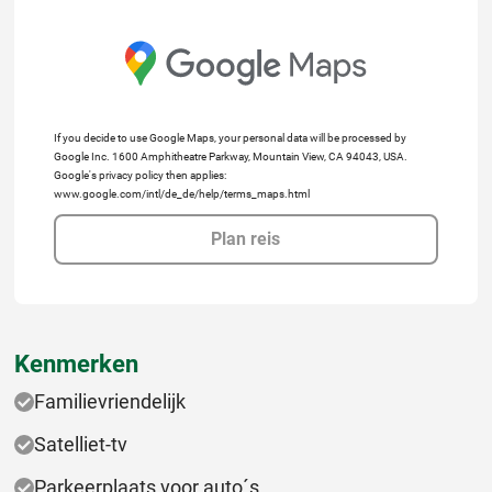
If you decide to use Google Maps, your personal data will be processed by
Google Inc. 1600 Amphitheatre Parkway, Mountain View, CA 94043, USA.
Google's privacy policy then applies:
www.google.com/intl/de_de/help/terms_maps.html
Plan reis
Kenmerken
Familievriendelijk
Satelliet-tv
Parkeerplaats voor auto´s