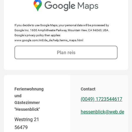
If you decide to use Google Maps, your personal data will be processed by
Google Inc. 1600 Amphitheatre Parkway, Mountain View, CA 94043, USA.
Google's privacy policy then applies:
www.google.com/intl/de_de/help/terms_maps.html
Plan reis
Ferienwohnung
Contact
und
(0049) 1723544617
Gästezimmer
"Hessenblick"
hessenblick@web.de
Westring 21
56479