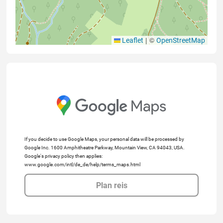
|
©
Leaflet
OpenStreetMap
If you decide to use Google Maps, your personal data will be processed by
Google Inc. 1600 Amphitheatre Parkway, Mountain View, CA 94043, USA.
Google's privacy policy then applies:
www.google.com/intl/de_de/help/terms_maps.html
Plan reis