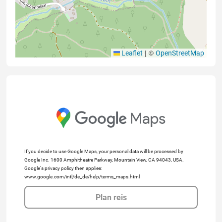
|
©
Leaflet
OpenStreetMap
If you decide to use Google Maps, your personal data will be processed by
Google Inc. 1600 Amphitheatre Parkway, Mountain View, CA 94043, USA.
Google's privacy policy then applies:
www.google.com/intl/de_de/help/terms_maps.html
Plan reis