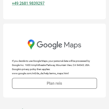
+49 2681 9839297
If you decide to use Google Maps, your personal data will be processed by
Google Inc. 1600 Amphitheatre Parkway, Mountain View, CA 94043, USA.
Google's privacy policy then applies:
www.google.com/intl/de_de/help/terms_maps.html
Plan reis